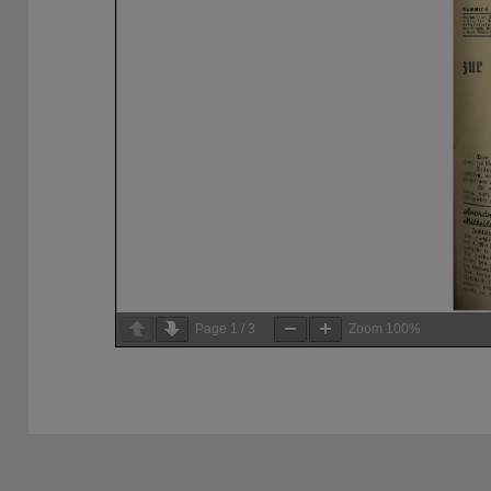
Page
1
/
3
Zoom
100%