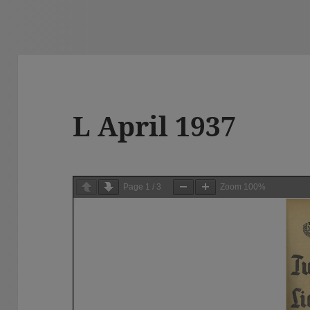
L April 1937
Page
1
/
3
Zoom
100%