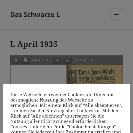
Das Schwarze L
MENÜ
UND
WIDGETS
L April 1935
Page
1
/
3
Zoom
100%
Diese Webseite verwendet Cookies um Ihnen die
bestmögliche Nutzung der Webseite zu
ermöglichen. Mit einem Klick auf "Alle akzeptieren",
stimmen Sie der Nutzung aller Cookies zu. Mit dem
Klick auf "Alle ablehnen" untersagen Sie die
Nutzung aller nicht zwingend erforderlichen
Cookies. Unter dem Punkt "Cookie Einstellungen"
können Sie jederzeit Ihre Zustimmung erteilen und