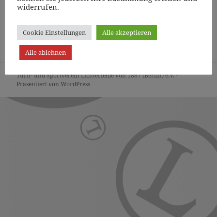
widerrufen.
Cookie Einstellungen
Alle akzeptieren
Page
1
/
3
Zoom
100%
Alle ablehnen
Turn- und Sportverein Lichterfelde von 1887 (Berlin) e.V. -
Präsentiert von WordPress