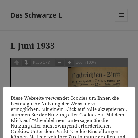
Das Schwarze L
MENÜ
UND
WIDGETS
L Juni 1933
Page
1
/
3
Zoom
100%
Diese Webseite verwendet Cookies um Ihnen die
bestmögliche Nutzung der Webseite zu
ermöglichen. Mit einem Klick auf "Alle akzeptieren",
stimmen Sie der Nutzung aller Cookies zu. Mit dem
Klick auf "Alle ablehnen" untersagen Sie die
Nutzung aller nicht zwingend erforderlichen
Cookies. Unter dem Punkt "Cookie Einstellungen"
können Sie jederzeit Ihre Zustimmung erteilen und