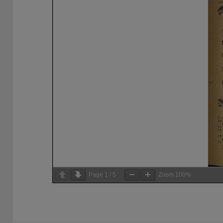
Page
1
/
5
Zoom
100%