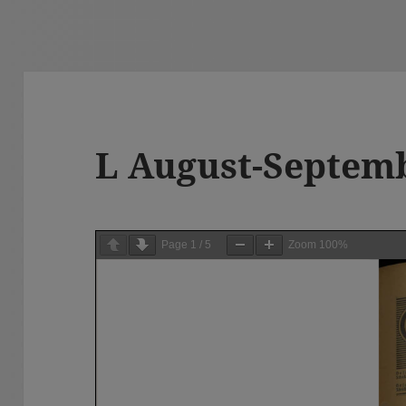
L August-Septem
Page
1
/
5
Zoom
100%