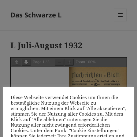
Das Schwarze L
MENÜ
UND
WIDGETS
L Juli-August 1932
Page
1
/
3
Zoom
100%
Diese Webseite verwendet Cookies um Ihnen die
bestmögliche Nutzung der Webseite zu
ermöglichen. Mit einem Klick auf "Alle akzeptieren",
stimmen Sie der Nutzung aller Cookies zu. Mit dem
Klick auf "Alle ablehnen" untersagen Sie die
Nutzung aller nicht zwingend erforderlichen
Cookies. Unter dem Punkt "Cookie Einstellungen"
können Sie jederzeit Ihre Zustimmung erteilen und