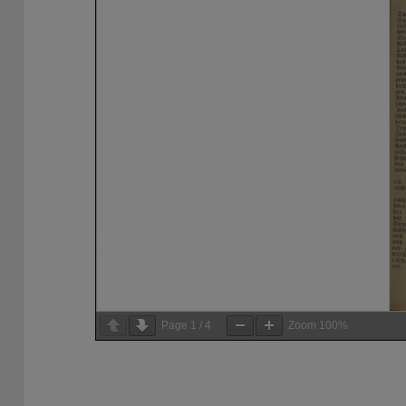
Page
1
/
4
Zoom
100%