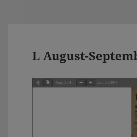
L August-Septem
Page
1
/
4
Zoom
100%